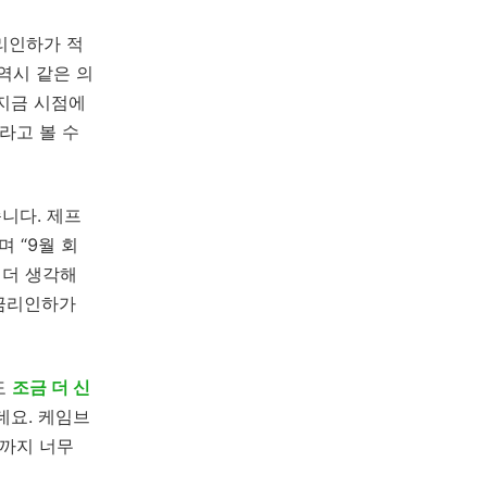
리인하가 적
역시 같은 의
지금 시점에
라고 볼 수
니다. 제프
 “9월 회
 더 생각해
 금리인하가
도
조금 더 신
데요. 케임브
말까지 너무