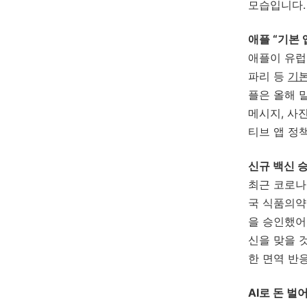
모습입니다.
애플 “기본 
애플이 유럽
파리 등
기본
플은 올해 
메시지, 사
티브 앱 정
신규 백신 승인
최근 코로나
국 식품의약
을 승인했어
신을 맞을 
한 면역 반
AI로 돈 벌어