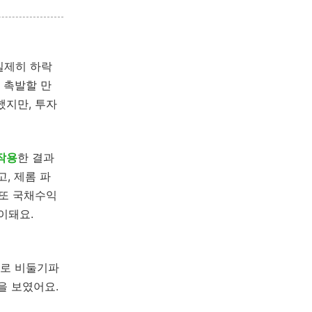
일제히 하락
 촉발할 만
했지만, 투자
작용
한 결과
, 제롬 파
 또 국채수익
이돼요.
체로 비둘기파
을 보였어요.