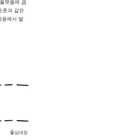
색 플랫폼에
광
 포춘과 같은
작용에서 발
🤖심대장