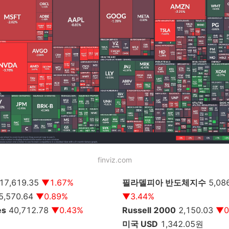
finviz.com
17,619.35
▼1.67%
필라델피아 반도체지수
5,08
5,570.64
▼0.89%
▼3.44%
es
40,712.78
▼0.43%
Russell 2000
2,150.03
▼0
미국 USD
1,342.05
원