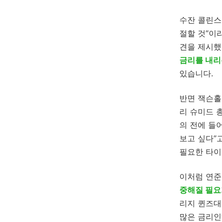
수잔 콜린스
절할 것”이
견을 제시했
금리를 내리
있습니다.
반면 잭슨홀
리 슈미드 
의 전에 들
보고 싶다”
필요한 타이
이처럼 연준
중해질 필요
리지 퀸즈대
많은 금리인