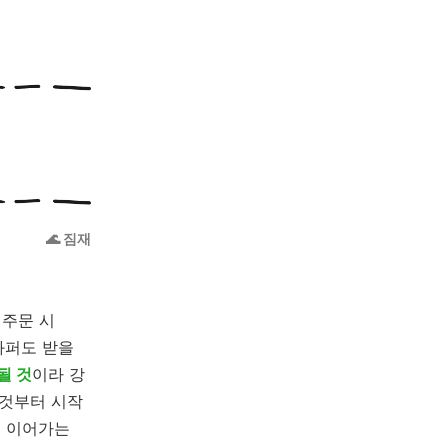
🌊 짐재
 주문 시
와퍼도 받을
될 것
이라 강
 것부터 시작
을 이어가는