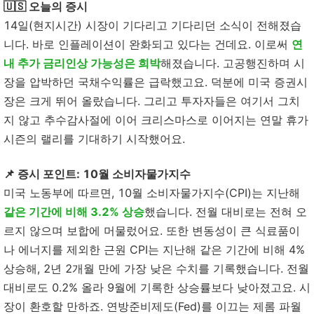
🇺🇸 오늘의 증시
14일(현지시간) 시장이 기다리고 기다리던 소식이 전해졌습
니다. 바로 인플레이션이 완화되고 있다는 건데요. 이로써
연
내 추가 금리인상 가능성은 희박
해졌습니다. 고공행진하며 시
장을 압박하던 국채수익률은 급락했고요. 덕분에 미국 증권시
장은 크게 뛰어 올랐습니다. 그리고 투자자들은 여기서 그치
지 않고 추수감사절에 이어 크리스마스로 이어지는 연말 휴가
시즌의 랠리를 기대하기 시작했어요.
📌 증시 포인트:
10월 소비자물가지수
미국 노동부에 따르면, 10월 소비자물가지수(CPI)는 지난해
같은 기간에 비해 3.2% 상승
했습니다. 전월 대비로는 전혀 오
르지 않으며 보합에 머물렀어요. 또한 변동성이 큰 식료품이
나 에너지를 제외한 근원 CPI는 지난해 같은 기간에 비해 4%
상승해, 2년 2개월 만에 가장 낮은 수치를 기록했습니다. 전월
대비로도 0.2% 올라 9월에 기록한 상승률보다 낮아졌고요. 시
장이 환호할 만하죠. 연방준비제도(Fed)를 이끄는 제롬 파월