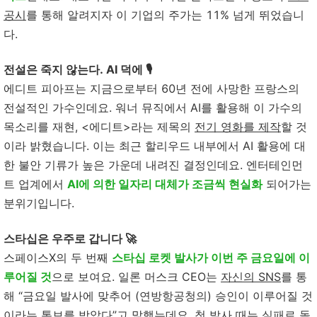
공시
를 통해 알려지자 이 기업의 주가는 11% 넘게 뛰었습니
다.
전설은 죽지 않는다. AI 덕에 🎙️
에디트 피아프는 지금으로부터 60년 전에 사망한 프랑스의
전설적인 가수인데요. 워너 뮤직에서 AI를 활용해 이 가수의
목소리를 재현, <에디트>라는 제목의
전기 영화를 제작
할 것
이라 밝혔습니다. 이는 최근 할리우드 내부에서 AI 활용에 대
한 불안 기류가 높은 가운데 내려진 결정인데요. 엔터테인먼
트 업계에서
AI에 의한 일자리 대체가 조금씩 현실화
되어가는
분위기입니다.
스타십은 우주로 갑니다 🚀
스페이스X의 두 번째
스타십 로켓 발사가 이번 주 금요일에 이
루어질 것
으로 보여요. 일론 머스크 CEO는
자신의 SNS
를 통
해 “금요일 발사에 맞추어 (연방항공청의) 승인이 이루어질 것
이라는 통보를 받았다”고 말했는데요. 첫 발사 때는 실패로 돌