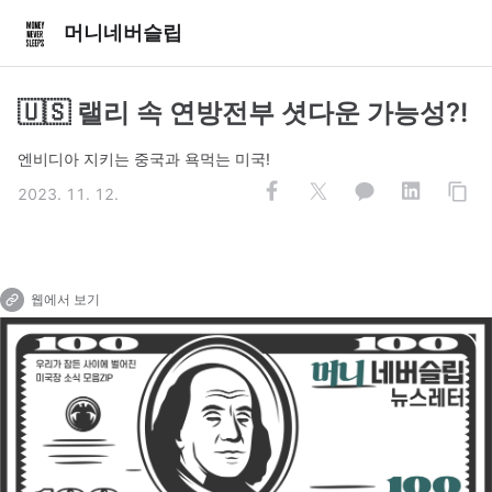
머니네버슬립
🇺🇸 랠리 속 연방전부 셧다운 가능성?!
엔비디아 지키는 중국과 욕먹는 미국!
2023. 11. 12.
웹에서 보기