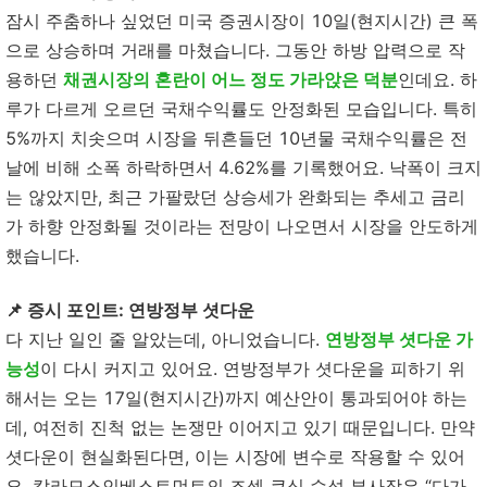
잠시 주춤하나 싶었던 미국 증권시장이 10일(현지시간) 큰 폭
으로 상승하며 거래를 마쳤습니다. 그동안 하방 압력으로 작
용하던
채권시장의 혼란이 어느 정도 가라앉은 덕분
인데요. 하
루가 다르게 오르던 국채수익률도 안정화된 모습입니다. 특히
5%까지 치솟으며 시장을 뒤흔들던 10년물 국채수익률은 전
날에 비해 소폭 하락하면서 4.62%를 기록했어요. 낙폭이 크지
는 않았지만, 최근 가팔랐던 상승세가 완화되는 추세고 금리
가 하향 안정화될 것이라는 전망이 나오면서 시장을 안도하게
했습니다.
📌 증시 포인트:
연방정부 셧다운
다 지난 일인 줄 알았는데, 아니었습니다.
연방정부 셧다운 가
능성
이 다시 커지고 있어요. 연방정부가 셧다운을 피하기 위
해서는 오는 17일(현지시간)까지 예산안이 통과되어야 하는
데, 여전히 진척 없는 논쟁만 이어지고 있기 때문입니다. 만약
셧다운이 현실화된다면, 이는 시장에 변수로 작용할 수 있어
요. 칼라모스인베스트먼트의 조셉 쿠식 수석 부사장은 “다가