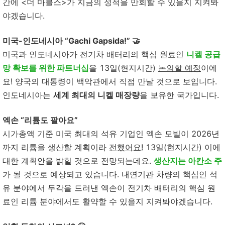
간에 <더 마블스>가 지금의 성적을 만회할 수 있을지 지켜봐
야겠습니다.
미국-인도네시아 “Gachi Gapsida!” 🤝
미국과 인도네시아가 전기차 배터리의 핵심 원료인
니켈 공급
망 확보를 위한 파트너십
을 13일(현지시간)
논의할 예정
이에
요! 양국의 대통령이 백악관에서 직접 만날 것으로 보입니다.
인도네시아는
세계 최대의 니켈 매장량
을 보유한 국가입니다.
엑손 “리튬도 팔아요”
시가총액 기준 미국 최대의 석유 기업인 엑손 모빌이 2026년
까지 리튬을 생산할 계획이라
전했어요
!
13일(현지시간) 이에
대한 계획안을 밝힐 것으로 전망되는데요.
생산지는 아칸소 주
가 될 것으로 예상되고 있습니다. 내연기관 차량의 핵심인 석
유 분야에서 두각을 드러낸 엑손이 전기차 배터리의 핵심 원
료인 리튬 분야에서도 활약할 수 있을지 지켜봐야겠습니다.