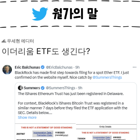
🌊 우세현 에디터
이더리움 ETF도 생긴다?